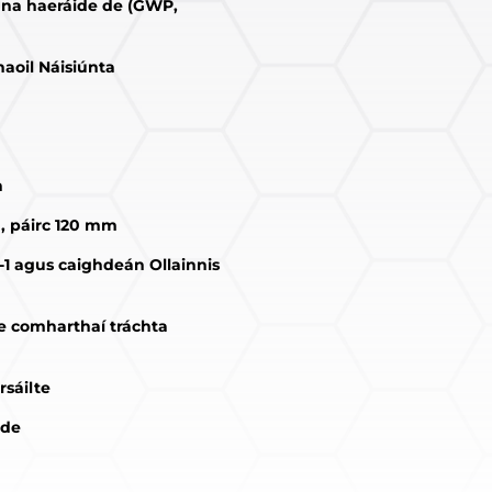
na haeráide de (GWP,
oil ​​Náisiúnta
h
th, páirc 120 mm
1 agus caighdeán Ollainnis
 le comharthaí tráchta
sáilte
 de