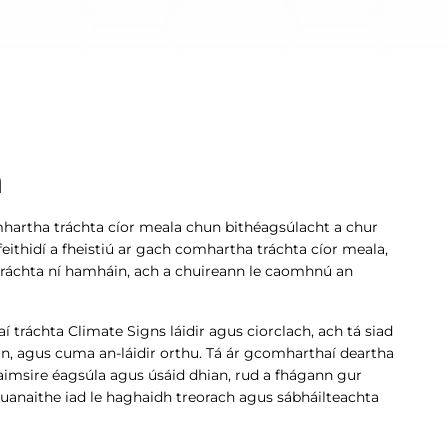
a
mhartha tráchta cíor meala chun bithéagsúlacht a chur
n feithidí a fheistiú ar gach comhartha tráchta cíor meala,
tráchta ní hamháin, ach a chuireann le caomhnú an
 tráchta Climate Signs láidir agus ciorclach, ach tá siad
n, agus cuma an-láidir orthu. Tá ár gcomharthaí deartha
aimsire éagsúla agus úsáid dhian, rud a fhágann gur
uanaithe iad le haghaidh treorach agus sábháilteachta