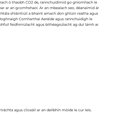
eodrach ó thaobh CO2 de, rannchuidímid go gníomhach le
ar ar an gcomhshaol. Ar an mbealach seo, déanaimid ár
htála shláintiúil a bhaint amach don ghlúin reatha agus
. Roghnaigh Comharthaí Aeráide agus rannchuidigh le
bhfuil feidhmiúlacht agus bithéagsúlacht ag dul lámh ar
chta agus cliceáil ar an deilbhín móide le cur leis.