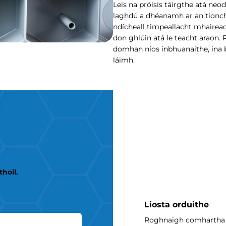
Leis na próisis táirgthe atá n
laghdú a dhéanamh ar an tionch
ndícheall timpeallacht mhaireac
don ghlúin atá le teacht araon
domhan níos inbhuanaithe, ina 
láimh.
thoil.
Liosta orduithe
Roghnaigh comhartha trá