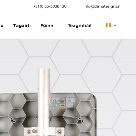
+31 (0)35-3038430
info@climatesigns.nl
dú
Tagairtí
Fúinn
Teagmháil