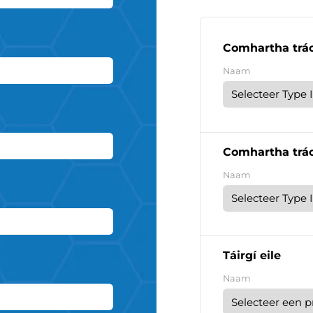
Comhartha trác
Naam
Comhartha trác
Naam
Táirgí eile
Naam