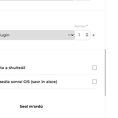
*
Aantal
+
a a shuiteáil
seála sonraí GIS (saor in aisce)