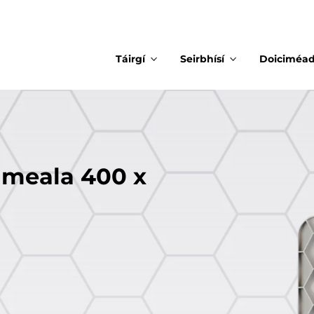
Táirgí
Seirbhísí
Doiciméa
 meala 400 x