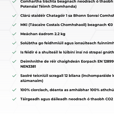
Comhartha tráchta beagnach neodrach ó thaobh 
Potensial Téimh Dhomhanda)
Clárú staidéir Chatagóir 1 sa Bhonn Sonraí Comhsha
MKI (Táscaire Costais Chomhshaoil) beagnach €0
Meáchan éadrom 2.2 kg
Solúbtha go feidhmiúil agus ionsúiteach fuinnim
Is féidir é a shuiteáil le lúibíní insí nó strapaí gná
Deimhnithe de réir chaighdeán Eorpach EN 12899-
NEN3381
Saolré teicniúil scragall 12 bliana (inchomparáide
alúmanaim)
100% ciorclach, déanta as amhábhar 100% athchúr
Táirgeadh agus dáileadh neodrach ó thaobh CO2