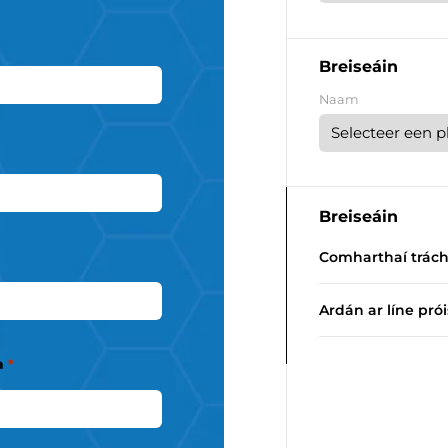
Breiseáin
Naam
Breiseáin
Comharthaí trácht
Ardán ar líne prói
a
*