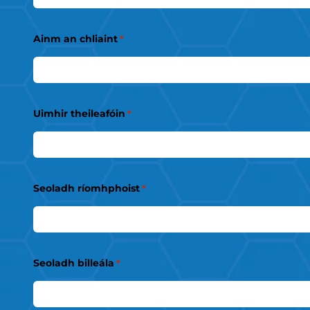
Ainm an chliaint
*
Uimhir theileafóin
*
Seoladh ríomhphoist
*
Seoladh billeála
*