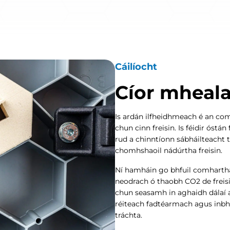
Cáilíocht
Cíor mheal
Is ardán ilfheidhmeach é an co
chun cinn freisin. Is féidir óstá
rud a chinntíonn sábháilteacht 
chomhshaoil ​​nádúrtha freisin.
Ní hamháin go bhfuil comharthaí
neodrach ó thaobh CO2 de freisi
chun seasamh in aghaidh dálaí 
réiteach fadtéarmach agus inbh
tráchta.