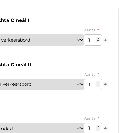
hta Cineál I
*
Aantal
+
hta Cineál II
*
Aantal
+
*
Aantal
+