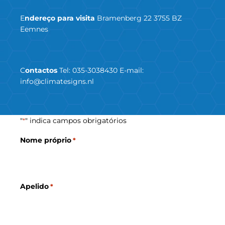
E
ndereço para visita
Bramenberg 22 3755 BZ
Eemnes
C
ontactos
Tel:
035-3038430
E-mail:
info@climatesigns.nl
"
" indica campos obrigatórios
*
Nome próprio
*
Apelido
*