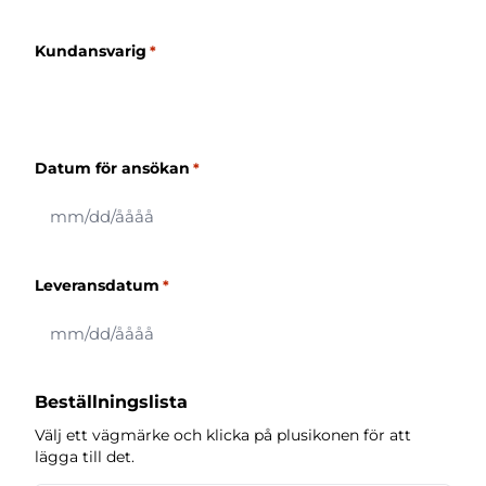
Kundansvarig
*
Datum för ansökan
*
MM
snedstreck
DD
Leveransdatum
*
snedstreck
ÅÅÅÅ
MM
snedstreck
DD
Beställningslista
snedstreck
Välj ett vägmärke och klicka på plusikonen för att
ÅÅÅÅ
lägga till det.