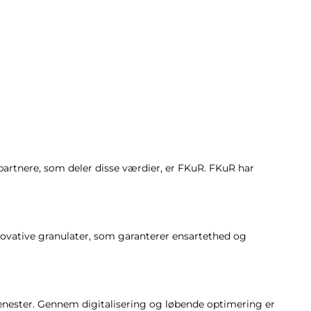
partnere, som deler disse værdier, er FKuR. FKuR har
nnovative granulater, som garanterer ensartethed og
enester. Gennem digitalisering og løbende optimering er