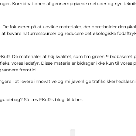
ntninger. Kombinationen af gennemprøvede metoder og nye teknik
r. De fokuserer på at udvikle materialer, der opretholder den ø
l at bevare naturressourcer og reducere det økologiske fodaftryk
KuR. De materialer af høj kvalitet, som I’m green™ biobaseret p
.eks. vores
ledefyr
. Disse materialer bidrager ikke kun til vor
grønnere fremtid.
gere i at levere innovative og miljøvenlige trafiksikkerhedslø
uidebog? Så læs FKuR’s blog, klik
her.