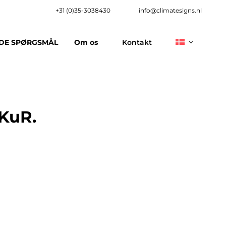
+31 (0)35-3038430
info@climatesigns.nl
EDE SPØRGSMÅL
Om os
Kontakt
KuR.