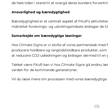
de hele tiden i stand til at overgå deres kunders forve
Ansvarlighed og bæredygtighed
Bæredygtighed er et centralt aspekt af FKuR’s aktivitete
målrettet forsknings- og udviklingsindsats bidrager de ti
Samarbejde om bæredygtige løsninger
Hos Climate Signs er vi stolte af vores partnerskab med F
producere holdbare og langtidsholdbare produkter, som f
at reducere CO2-udledningen og bidrager dermed til en 
Takket være FKuR kan vi hos Climate Signs gå endnu læn
verden for de kommende generationer.
Vil du læse mere om processen med vores bæredygtige g