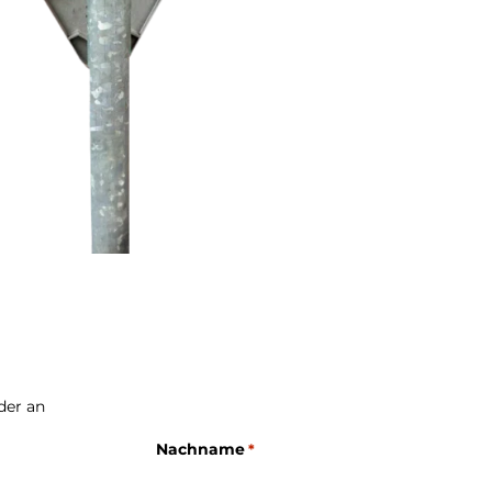
lder an
Nachname
*