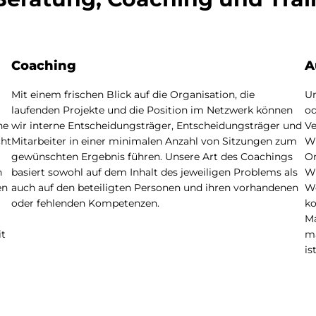
Coaching
A
Mit einem frischen Blick auf die Organisation, die
Un
laufenden Projekte und die Position im Netzwerk können
od
ne
wir interne Entscheidungsträger, Entscheidungsträger und
Ve
cht
Mitarbeiter in einer minimalen Anzahl von Sitzungen zum
Wi
gewünschten Ergebnis führen. Unsere Art des Coachings
Or
n
basiert sowohl auf dem Inhalt des jeweiligen Problems als
Wi
en
auch auf den beteiligten Personen und ihren vorhandenen
We
oder fehlenden Kompetenzen.
ko
Ma
it
ma
is