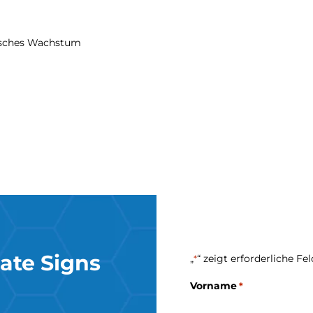
gisches Wachstum
ate Signs
„
“ zeigt erforderliche Fe
*
Vorname
*