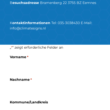
B
esuchsadresse
Bramenberg 22 3755 BZ Eemnes
K
ontaktinformationen
Tel:
035-3038430
E-Mail:
info@climatesigns.nl
„
“ zeigt erforderliche Felder an
*
Vorname
*
Nachname
*
Kommune/Landkreis