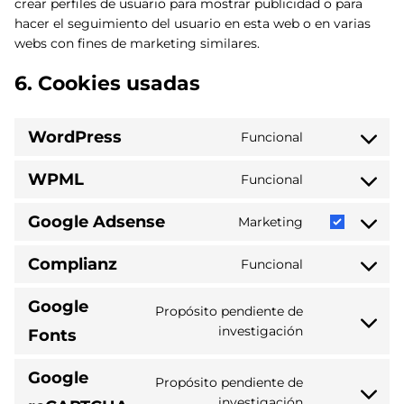
crear perfiles de usuario para mostrar publicidad o para
hacer el seguimiento del usuario en esta web o en varias
webs con fines de marketing similares.
6. Cookies usadas
WordPress
Funcional
Consent
to
WPML
Funcional
service
Consent
wordpress
to
Google Adsense
Marketing
service
Consent
wpml
to
Complianz
Funcional
service
Consent
google-
to
Google
adsense
service
Propósito pendiente de
complianz
Consent
investigación
Fonts
to
service
Google
Propósito pendiente de
google-
Consent
investigación