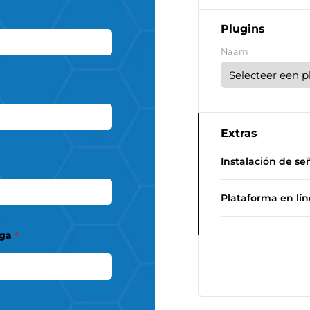
Plugins
Naam
Extras
Instalación de señ
Plataforma en lín
ega
*