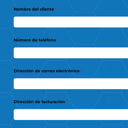
Nombre del cliente
*
Número de teléfono
*
Dirección de correo electrónico
*
Dirección de facturación
*