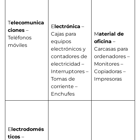
T
elecomunica
E
lectrónica
–
ciones
–
Cajas para
M
aterial de
Teléfonos
equipos
oficina
–
móviles
electrónicos y
Carcasas para
contadores de
ordenadores –
electricidad –
Monitores –
Interruptores –
Copiadoras –
Tomas de
Impresoras
corriente –
Enchufes
E
lectrodomés
ticos
–