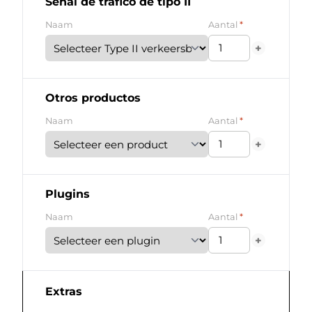
Señal de tráfico de tipo II
*
Naam
Aantal
+
Otros productos
*
Naam
Aantal
+
Plugins
*
Naam
Aantal
+
Extras