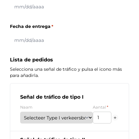
MM
barra
DD
Fecha de entrega
*
barra
AAAA
MM
barra
DD
Lista de pedidos
barra
Selecciona una señal de tráfico y pulsa el icono más
AAAA
para añadirla.
Señal de tráfico de tipo I
*
Naam
Aantal
+