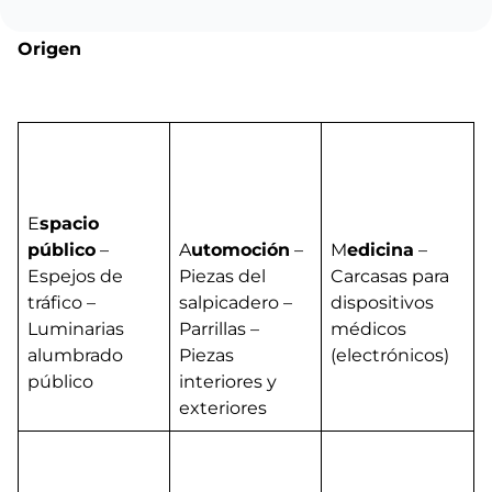
Origen
E
spacio
público
–
A
utomoción
–
M
edicina
–
Espejos de
Piezas del
Carcasas para
tráfico –
salpicadero –
dispositivos
Luminarias
Parrillas –
médicos
alumbrado
Piezas
(electrónicos)
público
interiores y
exteriores