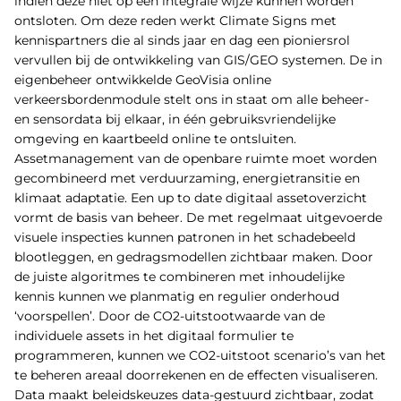
indien deze niet op een integrale wijze kunnen worden
ontsloten. Om deze reden werkt Climate Signs met
kennispartners die al sinds jaar en dag een pioniersrol
vervullen bij de ontwikkeling van GIS/GEO systemen. De in
eigenbeheer ontwikkelde GeoVisia online
verkeersbordenmodule stelt ons in staat om alle beheer-
en sensordata bij elkaar, in één gebruiksvriendelijke
omgeving en kaartbeeld online te ontsluiten.
Assetmanagement van de openbare ruimte moet worden
gecombineerd met verduurzaming, energietransitie en
klimaat adaptatie. Een up to date digitaal assetoverzicht
vormt de basis van beheer. De met regelmaat uitgevoerde
visuele inspecties kunnen patronen in het schadebeeld
blootleggen, en gedragsmodellen zichtbaar maken. Door
de juiste algoritmes te combineren met inhoudelijke
kennis kunnen we planmatig en regulier onderhoud
‘voorspellen’. Door de CO2-uitstootwaarde van de
individuele assets in het digitaal formulier te
programmeren, kunnen we CO2-uitstoot scenario’s van het
te beheren areaal doorrekenen en de effecten visualiseren.
Data maakt beleidskeuzes data-gestuurd zichtbaar, zodat