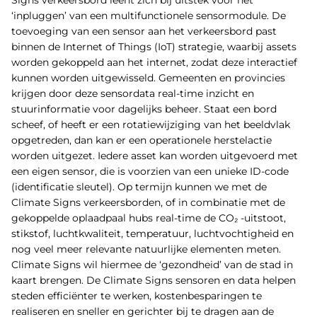
Signs verkeersbord leent zich bij uitstek voor het
‘inpluggen’ van een multifunctionele sensormodule. De
toevoeging van een sensor aan het verkeersbord past
binnen de Internet of Things (IoT) strategie, waarbij assets
worden gekoppeld aan het internet, zodat deze interactief
kunnen worden uitgewisseld. Gemeenten en provincies
krijgen door deze sensordata real-time inzicht en
stuurinformatie voor dagelijks beheer. Staat een bord
scheef, of heeft er een rotatiewijziging van het beeldvlak
opgetreden, dan kan er een operationele herstelactie
worden uitgezet. Iedere asset kan worden uitgevoerd met
een eigen sensor, die is voorzien van een unieke ID-code
(identificatie sleutel). Op termijn kunnen we met de
Climate Signs verkeersborden, of in combinatie met de
gekoppelde oplaadpaal hubs real-time de CO₂ -uitstoot,
stikstof, luchtkwaliteit, temperatuur, luchtvochtigheid en
nog veel meer relevante natuurlijke elementen meten.
Climate Signs wil hiermee de ‘gezondheid’ van de stad in
kaart brengen. De Climate Signs sensoren en data helpen
steden efficiënter te werken, kostenbesparingen te
realiseren en sneller en gerichter bij te dragen aan de